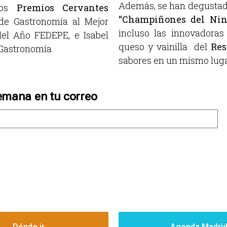
Además, se han degustado
dos
Premios Cervantes
“Champiñones del Nin
de Gastronomía al Mejor
incluso las innovadora
el Año FEDEPE, e Isabel
queso y vainilla del
Res
 Gastronomía.
sabores en un mismo lug
emana en tu correo
Dónde ir
Agenda Madri