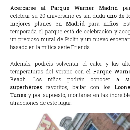
Acercarse al Parque Warner Madrid
par
celebrar su 20 aniversario es sin duda u
no de l
mejores planes en Madrid para niños.
Es
temporada el parque está de celebración y aco
un precioso mural de Piolín y un nuevo escenar
basado en la mítica serie Friends.
Además, podréis solventar el calor y las alt
temperaturas del verano con el
Parque Warn
Beach.
Los niños podrán conocer a s
superhéroes
favoritos, bailar con los
Loone
Tunes
y por supuesto, montarse en las increíbl
atracciones de este lugar.