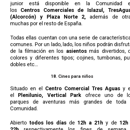
junior está disponible en la Comunidad 
los
Centros Comerciales de Islazul, TresAgu
(Alcorcón) y Plaza Norte 2,
además de otr
muchas por el resto de España.
Todas ellas cuentan con una serie de característic
comunes. Por un lado, lado, los niños podrán disfrut
de la filmación en los
asientos
más divertidos, 
colores y diferentes tipos; cojines, tumbonas, pu
dobles etc…
18. Cines para niños
Situado en el
Centro Comercial Tres Aguas
y 
el
Plenilunio,
Vertical Park
ofrece uno de l
parques de aventuras más grandes de toda 
Comunidad.
Abierto
todos los días
de
12h a 21h
y de
12h
22h
respectivamente los fines de semana