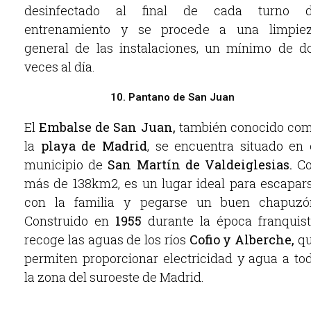
desinfectado al final de cada turno 
entrenamiento y se procede a una limpie
general de las instalaciones, un mínimo de d
veces al día.
10. Pantano de San Juan
El
Embalse de San Juan,
también conocido co
la
playa de Madrid
, se encuentra situado en 
municipio de
San Martín de Valdeiglesias.
Co
más de 138km2, es un lugar ideal para escapar
con la familia y pegarse un buen chapuzó
Construido en
1955
durante la época franquist
recoge las aguas de los ríos
Cofio y Alberche,
q
permiten proporcionar electricidad y agua a to
la zona del suroeste de Madrid.