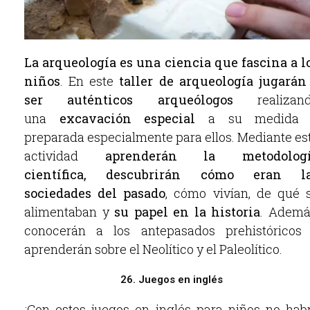
La arqueología es una ciencia que fascina a l
niños
. En este
taller de arqueología
jugarán
ser auténticos arqueólogos
realizan
una
excavación especial
a su medida 
preparada especialmente para ellos. Mediante es
actividad
aprenderán la metodolog
científica,
descubrirán cómo eran l
sociedades del pasado
, cómo vivían, de qué 
alimentaban y
su papel en la historia
. Ademá
conocerán a los antepasados prehistóricos
aprenderán sobre el Neolítico y el Paleolítico.
26. Juegos en inglés
¡Con estos juegos en inglés para niños no hab