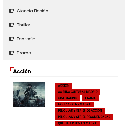
Ciencia Ficción
Thriller
Fantasía
Drama
Acción
ACCIÓN
AGENDA CULTURAL MADRID
CINE MADRID
DRAMA
NOTICIAS CINE MADRID
PELÍCULAS Y SERIES DE ACCIÓN
PELÍCULAS Y SERIES RECOMENDADAS
QUÉ HACER HOY EN MADRID