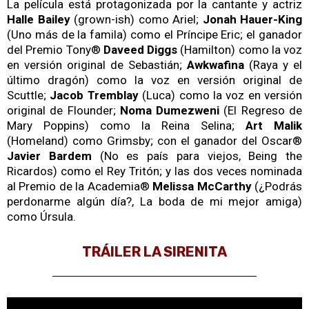
La película está protagonizada por la cantante y actriz
Halle Bailey
(grown-ish) como Ariel;
Jonah Hauer-King
(Uno más de la famila) como el Príncipe Eric; el ganador
del Premio Tony®
Daveed Diggs
(Hamilton) como la voz
en versión original de Sebastián;
Awkwafina
(Raya y el
último dragón) como la voz en versión original de
Scuttle;
Jacob Tremblay
(Luca) como la voz en versión
original de Flounder;
Noma Dumezweni
(El Regreso de
Mary Poppins) como la Reina Selina;
Art Malik
(Homeland) como Grimsby; con el ganador del Oscar®
Javier Bardem
(No es país para viejos, Being the
Ricardos) como el Rey Tritón; y las dos veces nominada
al Premio de la Academia®
Melissa McCarthy
(¿Podrás
perdonarme algún día?, La boda de mi mejor amiga)
como Úrsula.
TRÁILER LA SIRENITA