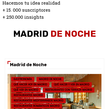
Hacemos tu idea realidad
+ 15. 000 suscriptores
+ 250.000 insights
MADRID
DE NOCHE
Madrid de Noche
GASTRONOMÍA
MADRID DE NOCHE
QUÉ HACER HOY EN MADRID
QUÉ HACER Y VER EN MADRID
QUÉ VER EN MADRID
RESTAURANTES CON TERRAZA MADRID
RESTAURANTES MADRID
RESTAURANTES MEDITERRÁNEOS MADRID
RESTAURANTES ROMÁNTICOS MADRID