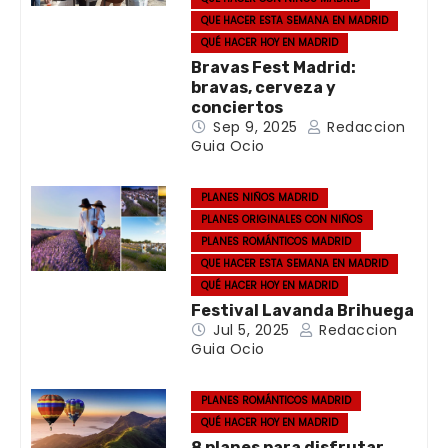
QUE HACER ESTA SEMANA EN MADRID
QUÉ HACER HOY EN MADRID
Bravas Fest Madrid:
bravas, cerveza y
conciertos
Sep 9, 2025
Redaccion
Guia Ocio
PLANES NIÑOS MADRID
PLANES ORIGINALES CON NIÑOS
PLANES ROMÁNTICOS MADRID
QUE HACER ESTA SEMANA EN MADRID
QUÉ HACER HOY EN MADRID
Festival Lavanda Brihuega
Jul 5, 2025
Redaccion
Guia Ocio
PLANES ROMÁNTICOS MADRID
QUÉ HACER HOY EN MADRID
8 planes para disfrutar