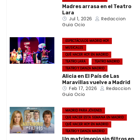
Madres arrasa en el Teatro
Lara
Jul 1, 2026
Redaccion
Guia Ocio
ESPECTÁCULOS MADRID HOY
MUSICALES
QUÉ HACER HOY EN MADRID
TEATRO LARA
TEATRO MADRID
TEATRO Y DANZA MADRID
Alicia en El País de Las
Maravillas vuelve a Madrid
Feb 17, 2026
Redaccion
Guia Ocio
MADRID PARA JÓVENES
QUE HACER ESTA SEMANA EN MADRID
QUÉ HACER HOY EN MADRID
TEATRO Y DANZA MADRID
Un matrimonio sin filtros en