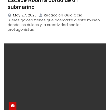
Escape Room a bordo de un
submarino
May 27, 2025
Redaccion Guia Ocio
Si eres goloso tienes que acercarte a este museo
donde los dulces y la creatividad son los
protagonistas.