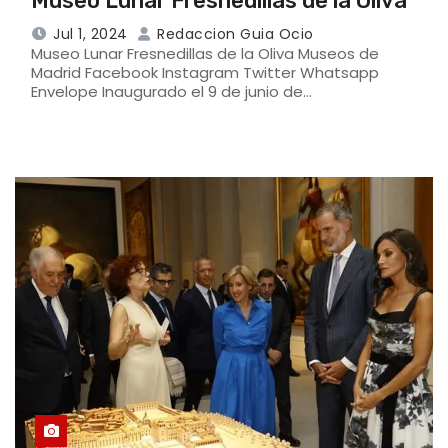
Museo Lunar Fresnedillas de la Oliva
Jul 1, 2024
Redaccion Guia Ocio
Museo Lunar Fresnedillas de la Oliva Museos de
Madrid Facebook Instagram Twitter Whatsapp
Envelope Inaugurado el 9 de junio de…