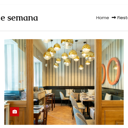
 de semana
Home
Fies