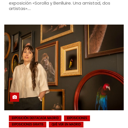
exposición «Sorolla y Benlluire. Una amistad, dos
artistas».…
EXPOSICIÓN DESTACADA MADRID
EXPOSICIONES
EXPOSICIONES GRATIS
QUÉ VER EN MADRID