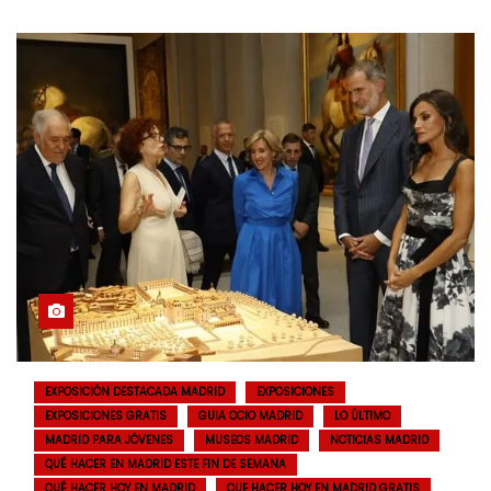
EXPOSICIÓN DESTACADA MADRID
EXPOSICIONES
EXPOSICIONES GRATIS
GUIA OCIO MADRID
LO ÚLTIMO
MADRID PARA JÓVENES
MUSEOS MADRID
NOTICIAS MADRID
QUÉ HACER EN MADRID ESTE FIN DE SEMANA
QUÉ HACER HOY EN MADRID
QUE HACER HOY EN MADRID GRATIS