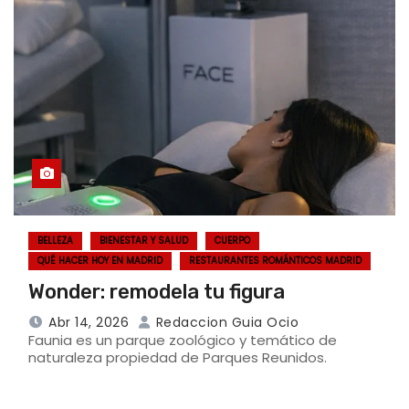
BELLEZA
BIENESTAR Y SALUD
CUERPO
QUÉ HACER HOY EN MADRID
RESTAURANTES ROMÁNTICOS MADRID
Wonder: remodela tu figura
Abr 14, 2026
Redaccion Guia Ocio
Faunia es un parque zoológico y temático de
naturaleza propiedad de Parques Reunidos.