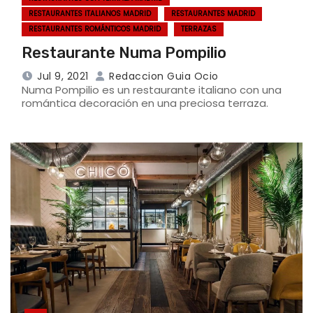
RESTAURANTES ITALIANOS MADRID
RESTAURANTES MADRID
RESTAURANTES ROMÁNTICOS MADRID
TERRAZAS
Restaurante Numa Pompilio
Jul 9, 2021
Redaccion Guia Ocio
Numa Pompilio es un restaurante italiano con una
romántica decoración en una preciosa terraza.