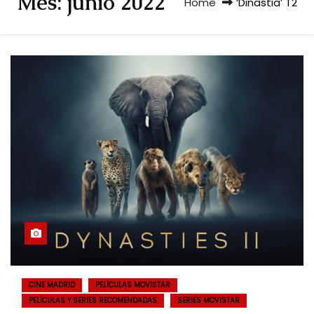
Mes:
junio 2022
Home
‘Dinastia’ T2
CINE MADRID
PELÍCULAS MOVISTAR
PELÍCULAS Y SERIES RECOMENDADAS
SERIES MOVISTAR