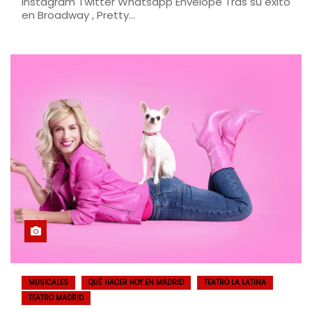
Instagram Twitter Whatsapp Envelope Tras su éxito
en Broadway , Pretty…
MUSICALES
QUÉ HACER HOY EN MADRID
TEATRO LA LATINA
TEATRO MADRID