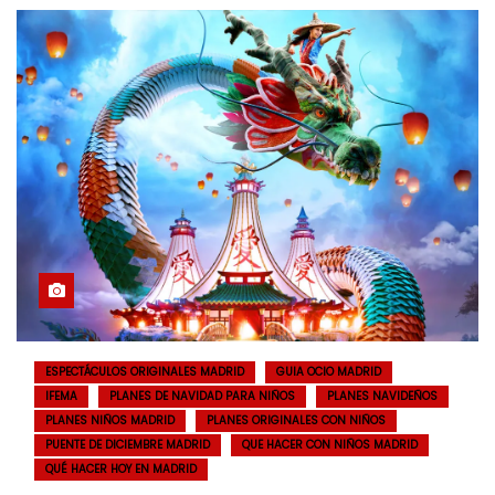
ESPECTÁCULOS ORIGINALES MADRID
GUIA OCIO MADRID
IFEMA
PLANES DE NAVIDAD PARA NIÑOS
PLANES NAVIDEÑOS
PLANES NIÑOS MADRID
PLANES ORIGINALES CON NIÑOS
PUENTE DE DICIEMBRE MADRID
QUE HACER CON NIÑOS MADRID
QUÉ HACER HOY EN MADRID