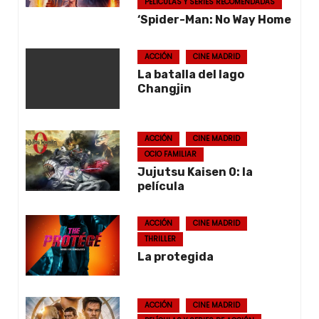
PELÍCULAS Y SERIES RECOMENDADAS
‘Spider-Man: No Way Home
ACCIÓN
CINE MADRID
La batalla del lago
Changjin
ACCIÓN
CINE MADRID
OCIO FAMILIAR
Jujutsu Kaisen 0: la
película
ACCIÓN
CINE MADRID
THRILLER
La protegida
ACCIÓN
CINE MADRID