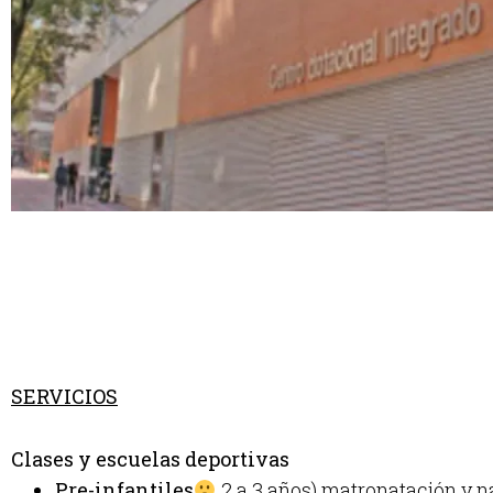
SERVICIOS
Clases y escuelas deportivas
Pre-infantiles
2 a 3 años) matronatación y n