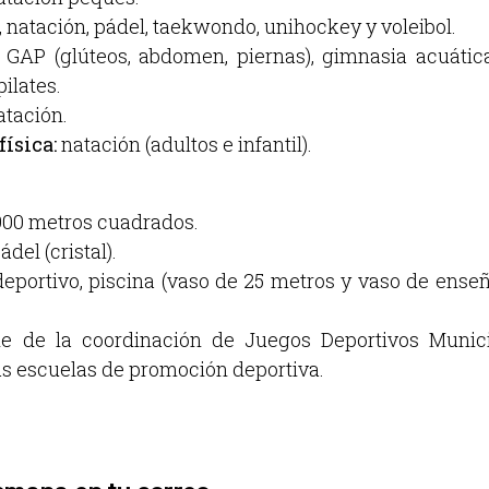
 natación, pádel, taekwondo, unihockey y voleibol.
ss, GAP (glúteos, abdomen, piernas), gimnasia acuáti
ilates.
atación.
ísica:
natación (adultos e infantil).
900 metros cuadrados.
ádel (cristal).
eportivo, piscina (vaso de 25 metros y vaso de enseñan
le de la coordinación de Juegos Deportivos Munici
as escuelas de promoción deportiva.