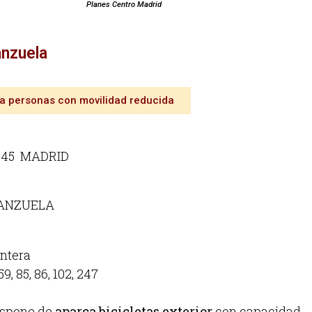
Planes Centro Madrid
anzuela
ra personas con movilidad reducida
045 MADRID
GANZUELA
ontera
, 59, 85, 86, 102, 247
ispone de
aparca bicicletas exterior
con capacidad