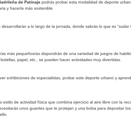
Madrileña de Patinaje
podrás probar esta modalidad de deporte urbano 
ria y hacerla más sostenible.
 desarrollarán a lo largo de la jornada, donde sabrás lo que es “sudar
os/as más pequeños/as dispondrán de una variedad de juegos de habili
botellas, papel, etc., se pueden hacer actividades muy divertidas.
er exhibiciones de especialistas, probar este deporte urbano y aprender
stilo de actividad física que combina ejercicio al aire libre con la re
cesitarás unos guantes que te protejan y una bolsa para depositar los r
ello.