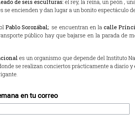
deado de seis esculturas:
el rey, la reina, un peón , u
es se encienden y dan lugar a un bonito espectáculo de
ñol
Pablo Sorozábal;
se encuentran en la
calle
Prínc
transporte público hay que bajarse en la parada de me
acional
es un organismo que depende del Instituto Nac
donde se realizan conciertos prácticamente a diario y
gigante.
emana en tu correo