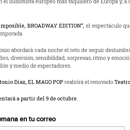
el ilusionista europeo más taquillero de Europa y, a 
 imposible, BROADWAY EDITION”,
el espectáculo q
temporada.
onio abordará cada noche el reto de seguir deslumbr
mbro, diversión, sensibilidad, sorpresas, ritmo y emoc
llón y medio de espectadores.
tonio Díaz, EL MAGO POP
reabrirá el renovado
Teatr
ará a partir del 9 de octubre.
emana en tu correo