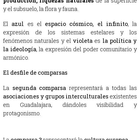
producción, riquezas naturales
de la superficie
y el subsuelo, la flora y fauna.
El
azul
es el
espacio cósmico, el infinito
, la
expresión de los sistemas estelares y los
fenómenos naturales y el
violeta
es
la política y
la ideología
, la expresión del poder comunitario y
armónico.
El desfile de comparsas
La
segunda comparsa
representará a todas las
asociaciones y grupos interculturales
existentes
en Guadalajara, dándoles visibilidad y
protagonismo.
La
comparsa 3
representará la
cultura europea
.