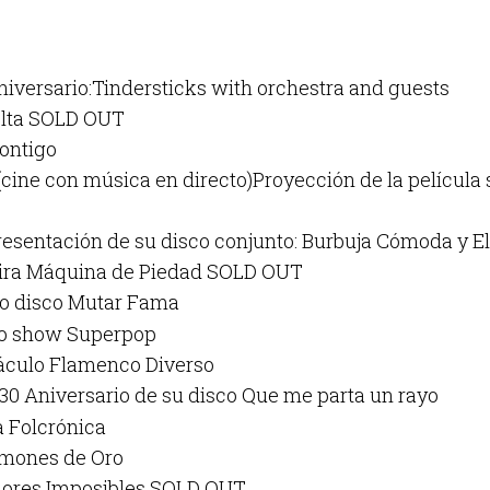
niversario:Tindersticks with orchestra and guests
elta SOLD OUT
contigo
cine con música en directo)Proyección de la película 
esentación de su disco conjunto: Burbuja Cómoda y E
gira Máquina de Piedad SOLD OUT
vo disco Mutar Fama
vo show Superpop
áculo Flamenco Diverso
30 Aniversario de su disco Que me parta un rayo
a Folcrónica
Limones de Oro
lores Imposibles SOLD OUT