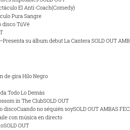
ctáculo El Anti-Coach(Comedy)
culo Pura Sangre
o disco TúVé
UT
ente–Presenta su álbum debut La Cantera SOLD OUT A
n de gira Hilo Negro
Joda Todo Lo Demás
lossom in The ClubSOLD OUT
evo discoCuando no séquién soySOLD OUT AMBAS FE
ile con música en directo
ruxoSOLD OUT