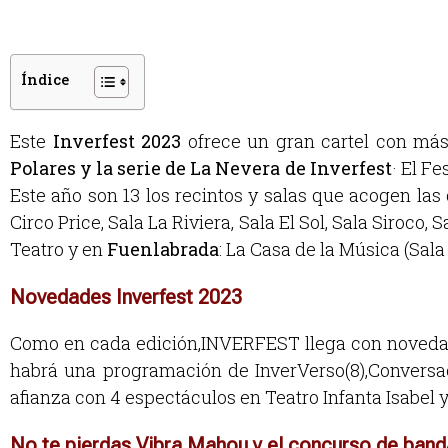
Índice
Este
Inverfest 2023
ofrece un gran cartel con má
Polares y la serie de La Nevera de Inverfest
· El F
Este año son 13 los recintos y salas que acogen la
Circo Price, Sala La Riviera, Sala El Sol, Sala Siroco, 
Teatro y en
Fuenlabrada
: La Casa de la Música (Sala
Novedades Inverfest 2023
Como en cada edición,INVERFEST llega con novedade
habrá una programación de InverVerso(8),Conversac
afianza con 4 espectáculos en Teatro Infanta Isabel 
No te pierdas Vibra Mahou y el concurso de ban