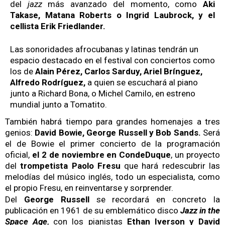
del
jazz
más avanzado del momento, como
Aki
Takase, Matana Roberts o Ingrid Laubrock, y el
cellista Erik Friedlander.
Las sonoridades afrocubanas y latinas tendrán un
espacio destacado en el festival con conciertos como
los de
Alain Pérez, Carlos Sarduy, Ariel Brínguez,
Alfredo Rodríguez,
a quien se escuchará al piano
junto a Richard Bona, o Michel Camilo, en estreno
mundial junto a Tomatito.
También habrá tiempo para grandes homenajes a tres
genios:
David Bowie, George Russell y Bob Sands.
Será
el de Bowie el primer concierto de la programación
oficial,
el 2 de noviembre en CondeDuque
, un proyecto
del
trompetista Paolo Fresu
que hará redescubrir las
melodías del músico inglés, todo un especialista, como
el propio Fresu, en reinventarse y sorprender.
Del
George Russell
se recordará en concreto la
publicación en 1961 de su emblemático disco
Jazz in the
Space Age
, con los pianistas
Ethan Iverson y David