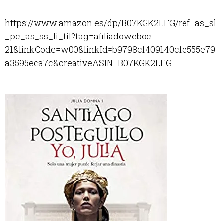
https://www.amazon.es/dp/B07KGK2LFG/ref=as_sl
_pc_as_ss_li_til?tag=afiliadoweboc-
21&linkCode=w00&linkId=b9798cf409140cfe555e79
a3595eca7c&creativeASIN=B07KGK2LFG