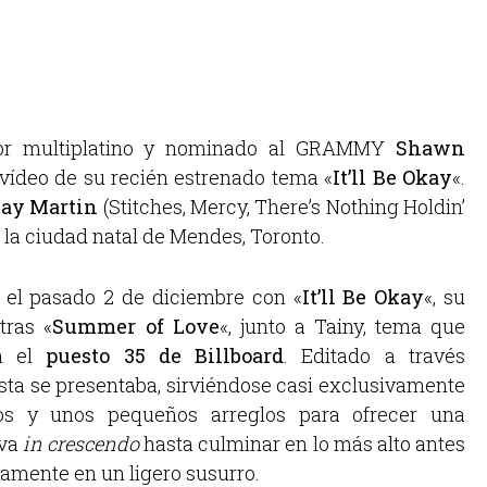
tor multiplatino y nominado al GRAMMY
Shawn
vídeo de su recién estrenado tema «
It’ll Be Okay
«.
ay Martin
(Stitches, Mercy, There’s Nothing Holdin’
 la ciudad natal de Mendes, Toronto.
 el pasado 2 de diciembre con «
It’ll Be Okay
«, su
tras «
Summer of Love
«, junto a Tainy, tema que
en el
puesto 35 de Billboard
. Editado a través
rtista se presentaba, sirviéndose casi exclusivamente
os y unos pequeños arreglos para ofrecer una
 va
in crescendo
hasta culminar en lo más alto antes
amente en un ligero susurro.