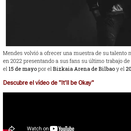
Mendes volvió a ofrecer una muestra de su talento 
en 2022 presentando a sus fans su último trabajo de
el
15 de mayo
por el
Bizkaia Arena de Bilbao
y el
2
Descubre el vídeo de "It'll be Okay"