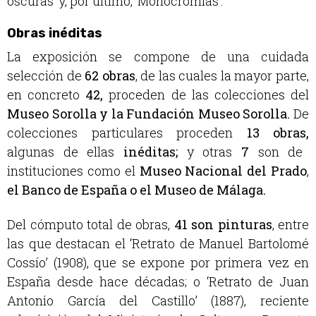
oscuras’ y, por último, ‘Monocromías’.
Obras inéditas
La exposición se compone de una cuidada
selección de
62 obras
, de las cuales la mayor parte,
en concreto
42,
proceden de las colecciones del
Museo Sorolla y la Fundación
Museo Sorolla.
De
colecciones particulares proceden
13 obras,
algunas de ellas
inéditas;
y otras
7
son de
instituciones como el
Museo Nacional del Prado
,
el
Banco de España o el Museo de Málaga.
Del cómputo total de obras,
41
son pint
u
ras
, entre
las que destacan el ‘Retrato de Manuel Bartolomé
Cossío’ (1908), que se expone por primera vez en
España desde hace décadas; o ‘Retrato de Juan
Antonio García del Castillo’ (1887), reciente