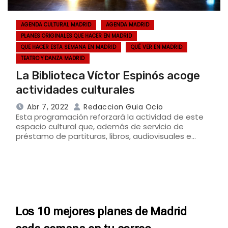
AGENDA CULTURAL MADRID
AGENDA MADRID
PLANES ORIGINALES QUE HACER EN MADRID
QUE HACER ESTA SEMANA EN MADRID
QUÉ VER EN MADRID
TEATRO Y DANZA MADRID
La Biblioteca Víctor Espinós acoge
actividades culturales
Abr 7, 2022
Redaccion Guia Ocio
Esta programación reforzará la actividad de este
espacio cultural que, además de servicio de
préstamo de partituras, libros, audiovisuales e…
Los 10 mejores planes de Madrid