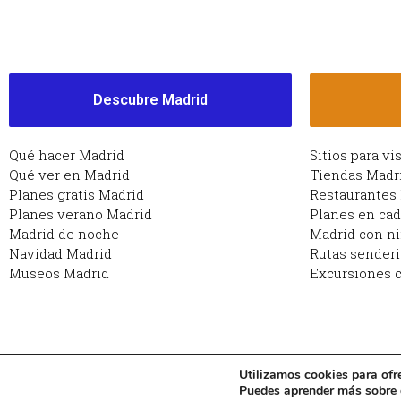
Descubre Madrid
Qué hacer Madrid
Sitios para vi
Qué ver en Madrid
Tiendas Madr
Planes gratis Madrid
Restaurantes
Planes verano Madrid
Planes en ca
Madrid de noche
Madrid con n
Navidad Madrid
Rutas sender
Museos Madrid
Excursiones c
Utilizamos cookies para ofr
Copyright © 2026 Planes en Madrid: qué hacer en Ma
Puedes aprender más sobre q