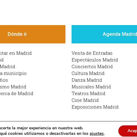
Dónde ir
Agenda Madri
sitar en Madrid
Venta de Entradas
id
Espectáculos Madrid
 Madrid
Conciertos Madrid
da municipio
Cultura Madrid
iños
Danza Madrid
ismo Madrid
Musicales Madrid
erca de Madrid
Teatros Madrid
Cine Madrid
Exposiciones Madrid
ecerte la mejor experiencia en nuestra web.
Acep
drid | Funciona con Planes en Madrid: qué hacer en M
ué cookies utilizamos o desactivarlas en los
ajustes
.