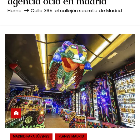
agencia ocio en madrid
Home
Calle 365: el callejón secreto de Madrid
MADRID PARA JÓVENES
PLANES MADRID