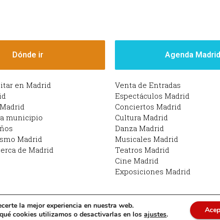
Dónde ir
Agenda Madri
sitar en Madrid
Venta de Entradas
id
Espectáculos Madrid
 Madrid
Conciertos Madrid
da municipio
Cultura Madrid
iños
Danza Madrid
ismo Madrid
Musicales Madrid
erca de Madrid
Teatros Madrid
Cine Madrid
Exposiciones Madrid
ecerte la mejor experiencia en nuestra web.
Acep
drid | Funciona con Planes en Madrid: qué hacer en M
ué cookies utilizamos o desactivarlas en los
ajustes
.