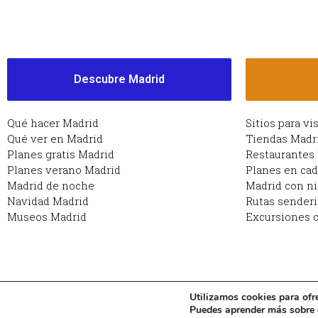
Descubre Madrid
Qué hacer Madrid
Sitios para vi
Qué ver en Madrid
Tiendas Madr
Planes gratis Madrid
Restaurantes
Planes verano Madrid
Planes en ca
Madrid de noche
Madrid con n
Navidad Madrid
Rutas sender
Museos Madrid
Excursiones c
Utilizamos cookies para ofr
Copyright © 2026 Planes en Madrid: qué hacer en Ma
Puedes aprender más sobre q