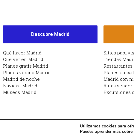
Descubre Madrid
Qué hacer Madrid
Sitios para vi
Qué ver en Madrid
Tiendas Madr
Planes gratis Madrid
Restaurantes
Planes verano Madrid
Planes en ca
Madrid de noche
Madrid con n
Navidad Madrid
Rutas sender
Museos Madrid
Excursiones c
Utilizamos cookies para ofr
Copyright © 2026 Planes en Madrid: qué hacer en Ma
Puedes aprender más sobre q