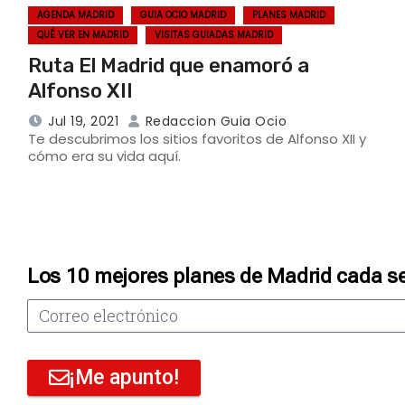
AGENDA MADRID
GUIA OCIO MADRID
PLANES MADRID
QUÉ VER EN MADRID
VISITAS GUIADAS MADRID
Ruta El Madrid que enamoró a
Alfonso XII
Jul 19, 2021
Redaccion Guia Ocio
Te descubrimos los sitios favoritos de Alfonso XII y
cómo era su vida aquí.
Los 10 mejores planes de Madrid cada s
¡Me apunto!