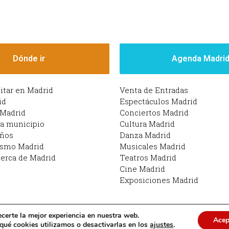
Dónde ir
Agenda Madri
sitar en Madrid
Venta de Entradas
id
Espectáculos Madrid
 Madrid
Conciertos Madrid
da municipio
Cultura Madrid
iños
Danza Madrid
ismo Madrid
Musicales Madrid
erca de Madrid
Teatros Madrid
Cine Madrid
Exposiciones Madrid
ecerte la mejor experiencia en nuestra web.
Acep
drid | Funciona con Planes en Madrid: qué hacer en M
ué cookies utilizamos o desactivarlas en los
ajustes
.