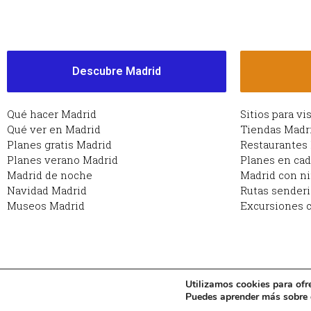
Descubre Madrid
Qué hacer Madrid
Sitios para vi
Qué ver en Madrid
Tiendas Madr
Planes gratis Madrid
Restaurantes
Planes verano Madrid
Planes en ca
Madrid de noche
Madrid con n
Navidad Madrid
Rutas sender
Museos Madrid
Excursiones c
Utilizamos cookies para ofr
Copyright © 2026 Planes en Madrid: qué hacer en Ma
Puedes aprender más sobre q