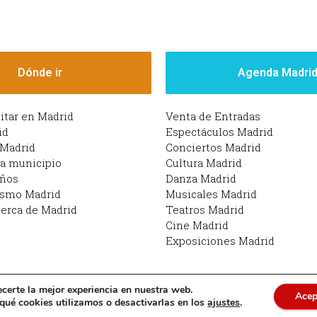
Dónde ir
Agenda Madri
sitar en Madrid
Venta de Entradas
id
Espectáculos Madrid
 Madrid
Conciertos Madrid
da municipio
Cultura Madrid
iños
Danza Madrid
ismo Madrid
Musicales Madrid
erca de Madrid
Teatros Madrid
Cine Madrid
Exposiciones Madrid
ecerte la mejor experiencia en nuestra web.
Acep
drid | Funciona con Planes en Madrid: qué hacer en M
ué cookies utilizamos o desactivarlas en los
ajustes
.