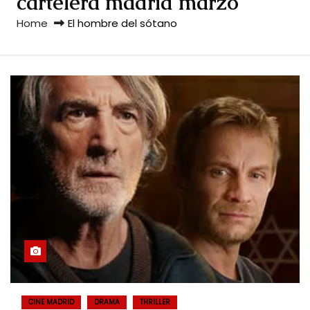
cartelera madrid marzo
Home
El hombre del sótano
CINE MADRID
DRAMA
THRILLER