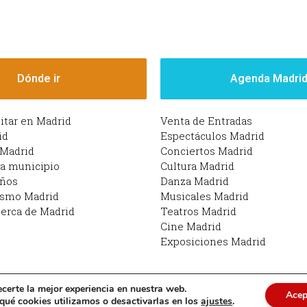
Dónde ir
Agenda Madri
sitar en Madrid
Venta de Entradas
id
Espectáculos Madrid
 Madrid
Conciertos Madrid
da municipio
Cultura Madrid
iños
Danza Madrid
ismo Madrid
Musicales Madrid
erca de Madrid
Teatros Madrid
Cine Madrid
Exposiciones Madrid
ecerte la mejor experiencia en nuestra web.
Acep
drid | Funciona con Planes en Madrid: qué hacer en M
ué cookies utilizamos o desactivarlas en los
ajustes
.