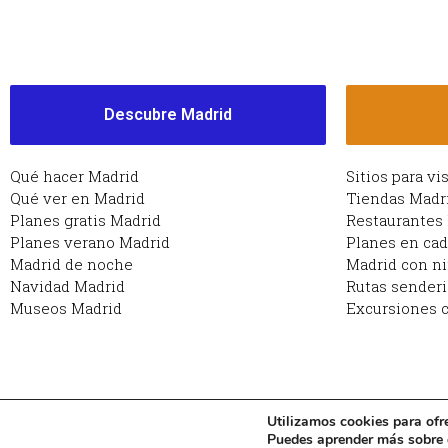
Descubre Madrid
Qué hacer Madrid
Sitios para vi
Qué ver en Madrid
Tiendas Madr
Planes gratis Madrid
Restaurantes
Planes verano Madrid
Planes en ca
Madrid de noche
Madrid con n
Navidad Madrid
Rutas sender
Museos Madrid
Excursiones c
Utilizamos cookies para ofr
Copyright © 2026 Planes en Madrid: qué hacer en Ma
Puedes aprender más sobre q