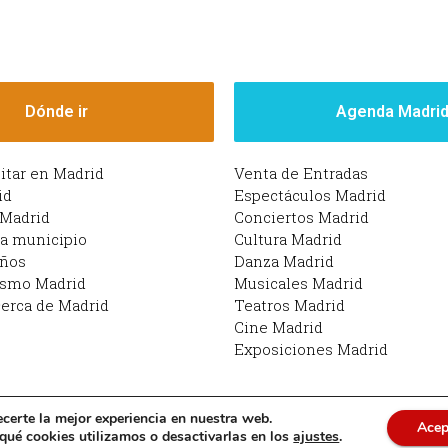
Dónde ir
Agenda Madri
sitar en Madrid
Venta de Entradas
id
Espectáculos Madrid
 Madrid
Conciertos Madrid
da municipio
Cultura Madrid
iños
Danza Madrid
ismo Madrid
Musicales Madrid
erca de Madrid
Teatros Madrid
Cine Madrid
Exposiciones Madrid
ecerte la mejor experiencia en nuestra web.
Acep
drid | Funciona con Planes en Madrid: qué hacer en M
ué cookies utilizamos o desactivarlas en los
ajustes
.