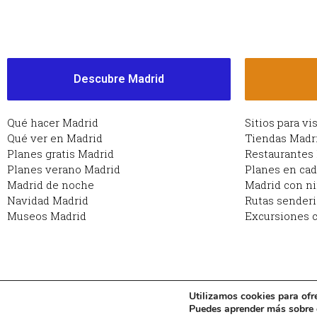
Descubre Madrid
Qué hacer Madrid
Sitios para vi
Qué ver en Madrid
Tiendas Madr
Planes gratis Madrid
Restaurantes
Planes verano Madrid
Planes en ca
Madrid de noche
Madrid con n
Navidad Madrid
Rutas sender
Museos Madrid
Excursiones c
Utilizamos cookies para ofr
Copyright © 2026 Planes en Madrid: qué hacer en Ma
Puedes aprender más sobre q