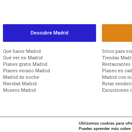
Descubre Madrid
Qué hacer Madrid
Sitios para vi
Qué ver en Madrid
Tiendas Madr
Planes gratis Madrid
Restaurantes
Planes verano Madrid
Planes en ca
Madrid de noche
Madrid con n
Navidad Madrid
Rutas sender
Museos Madrid
Excursiones c
Utilizamos cookies para ofr
Copyright © 2026 Planes en Madrid: qué hacer en Ma
Puedes aprender más sobre q