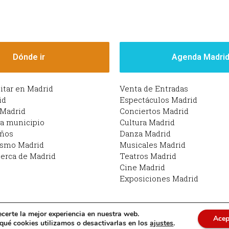
Dónde ir
Agenda Madri
sitar en Madrid
Venta de Entradas
id
Espectáculos Madrid
 Madrid
Conciertos Madrid
da municipio
Cultura Madrid
iños
Danza Madrid
ismo Madrid
Musicales Madrid
erca de Madrid
Teatros Madrid
Cine Madrid
Exposiciones Madrid
ecerte la mejor experiencia en nuestra web.
Acep
drid | Funciona con Planes en Madrid: qué hacer en M
ué cookies utilizamos o desactivarlas en los
ajustes
.