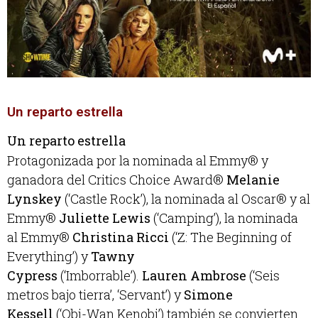
Un reparto estrella
Un reparto estrella
Protagonizada por la nominada al Emmy® y
ganadora del Critics Choice Award®
Melanie
Lynskey
(‘Castle Rock’), la nominada al Oscar® y al
Emmy®
Juliette Lewis
(‘Camping’), la nominada
al Emmy®
Christina Ricci
(‘Z: The Beginning of
Everything’) y
Tawny
Cypress
(‘Imborrable’).
Lauren Ambrose
(‘Seis
metros bajo tierra’, ‘Servant’) y
Simone
Kessell
(‘Obi-Wan Kenobi’) también se convierten