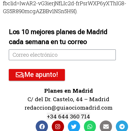
fbclid=IwAR2-vG3ierjNfLIc2d-frPsrWXP6yXThIG8-
GS5R890mcgAZBBv1NSn5H9I).
Los 10 mejores planes de Madrid
cada semana en tu correo
¡Me apunto!
Planes en Madrid
C/ del Dr. Castelo, 44 – Madrid
redaccion@guiaociomadrid.com
+34 644 360 714