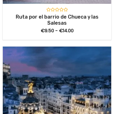
V
Ruta por el barrio de Chueca y las
a
Salesas
l
o
€
9.50
-
€
14.00
r
a
d
o
c
o
n
0
d
e
5