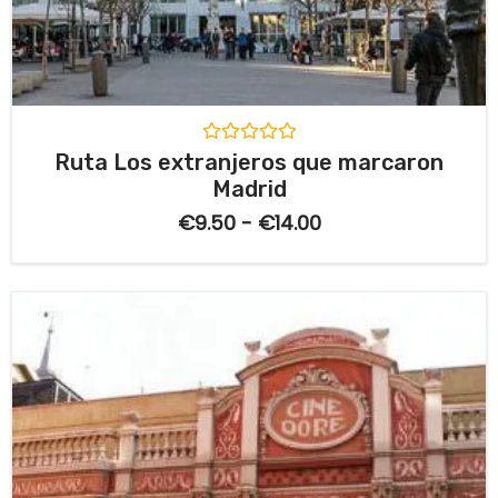
V
Ruta Los extranjeros que marcaron
a
Madrid
l
o
€
9.50
-
€
14.00
r
a
d
o
c
o
n
0
d
e
5