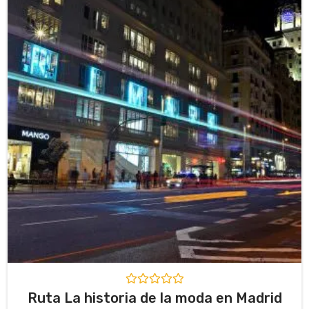
n
0
d
e
5
V
Ruta La historia de la moda en Madrid
a