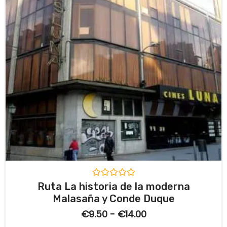
5
V
Ruta La historia de la moderna
a
Malasaña y Conde Duque
l
o
€
9.50
-
€
14.00
r
a