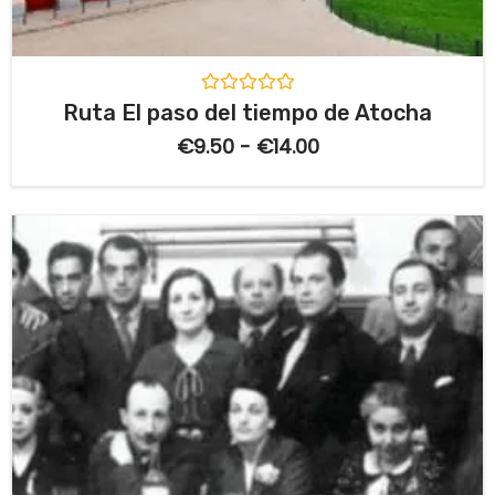
V
Ruta El paso del tiempo de Atocha
a
l
€
9.50
-
€
14.00
o
r
a
d
o
c
o
n
0
d
e
5