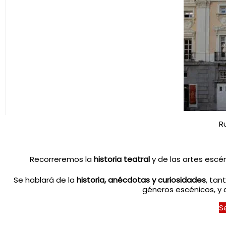
R
Recorreremos la
historia teatral
y de las artes escé
Se hablará de la
historia, anécdotas y curiosidades
, tan
géneros escénicos, y 
S