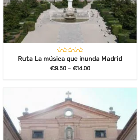
V
Ruta La música que inunda Madrid
a
l
€
9.50
-
€
14.00
o
r
a
d
o
c
o
n
0
d
e
5