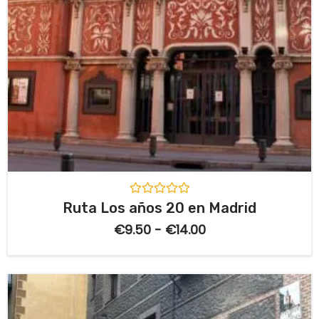
V
Ruta Los años 20 en Madrid
a
l
€
9.50
-
€
14.00
o
r
a
d
o
c
o
n