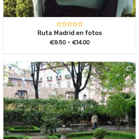
V
Ruta Madrid en fotos
a
l
€
9.50
-
€
14.00
o
r
a
d
o
c
o
n
0
d
e
5