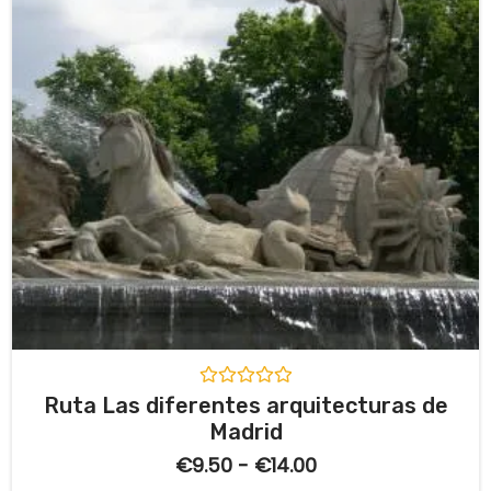
V
Ruta Las diferentes arquitecturas de
a
Madrid
l
o
€
9.50
-
€
14.00
r
a