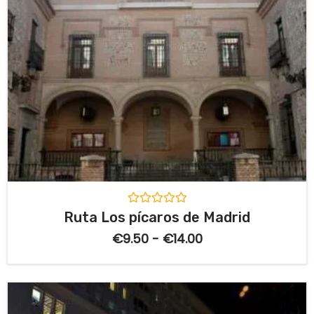
V
Ruta Los pícaros de Madrid
a
l
€
9.50
-
€
14.00
o
r
a
d
o
c
o