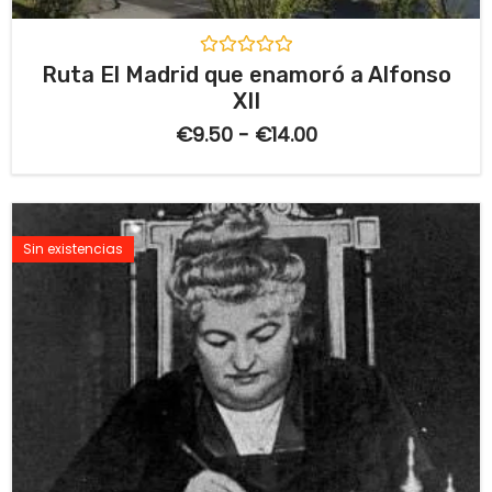
V
Ruta El Madrid que enamoró a Alfonso
a
XII
l
o
€
9.50
-
€
14.00
r
a
d
o
c
o
n
Sin existencias
0
d
e
5