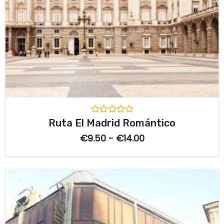
V
Ruta El Madrid Romántico
a
l
€
9.50
-
€
14.00
o
r
a
d
o
c
o
n
0
d
e