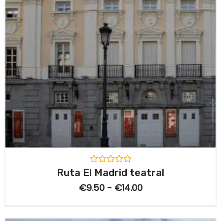
V
Ruta El Madrid teatral
a
l
€
9.50
-
€
14.00
o
r
a
d