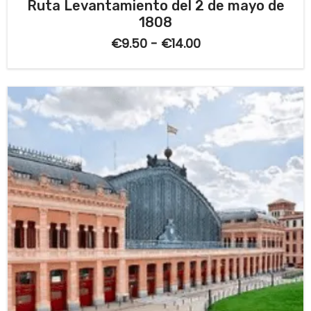
V
Ruta Levantamiento del 2 de mayo de
a
1808
l
o
€
9.50
-
€
14.00
r
a
d
o
c
o
n
0
d
e
5