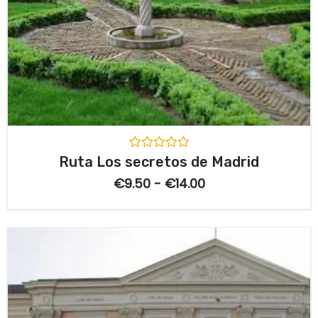
V
Ruta Los secretos de Madrid
a
l
€
9.50
-
€
14.00
o
r
a
d
o
c
o
n
0
d
e
5