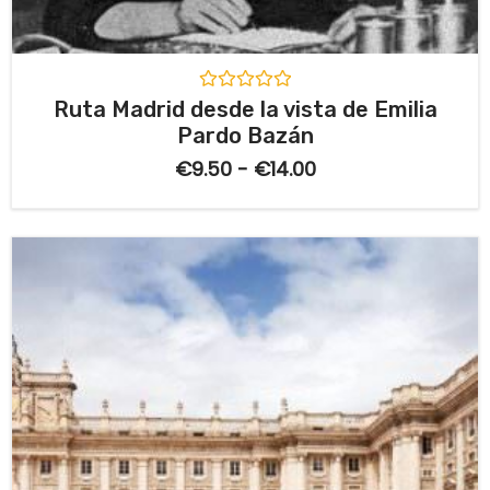
V
Ruta Madrid desde la vista de Emilia
a
Pardo Bazán
l
o
€
9.50
-
€
14.00
r
a
d
o
c
o
n
0
d
e
5