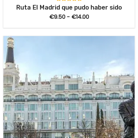
V
Ruta El Madrid que pudo haber sido
a
l
€
9.50
-
€
14.00
o
r
a
d
o
c
o
n
0
d
e
5