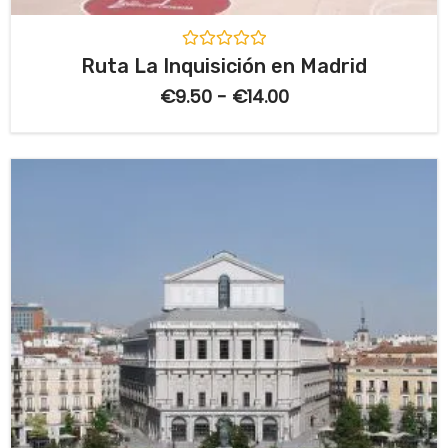
V
Ruta La Inquisición en Madrid
a
l
€
9.50
-
€
14.00
o
r
a
d
o
c
o
n
0
d
e
5