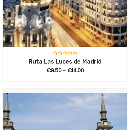
V
Ruta Las Luces de Madrid
a
l
€
9.50
-
€
14.00
o
r
a
d
o
c
o
n
0
d
e
5