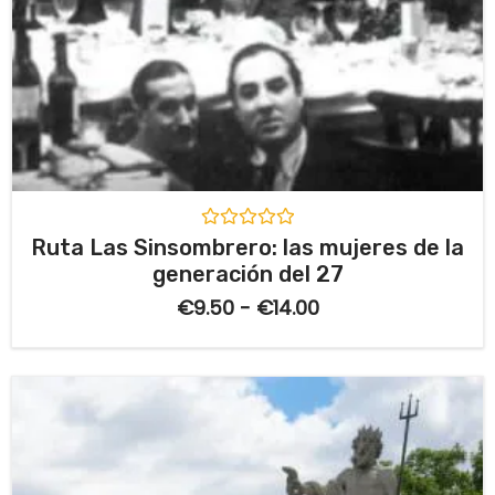
V
Ruta Las Sinsombrero: las mujeres de la
a
generación del 27
l
o
€
9.50
-
€
14.00
r
a
d
o
c
o
n
0
d
e
5