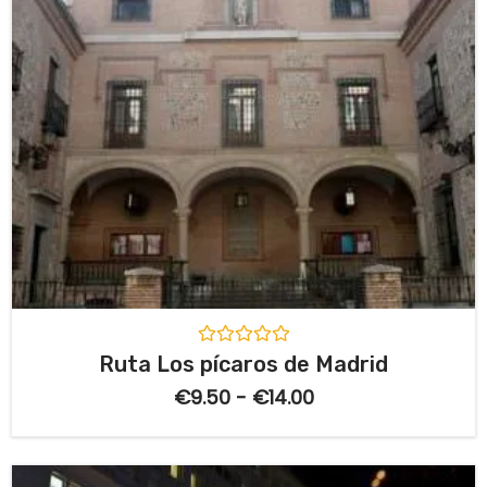
V
Ruta Los pícaros de Madrid
a
l
€
9.50
-
€
14.00
o
r
a
d
o