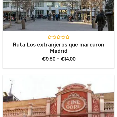
V
Ruta Los extranjeros que marcaron
a
Madrid
l
o
€
9.50
-
€
14.00
r
a
d
o
c
o
n
0
d
e
5