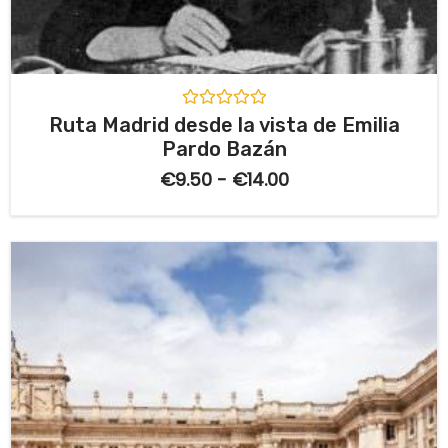
V
Ruta Madrid desde la vista de Emilia
a
Pardo Bazán
l
o
€
9.50
-
€
14.00
r
a
d
o
c
o
n
0
d
e
5