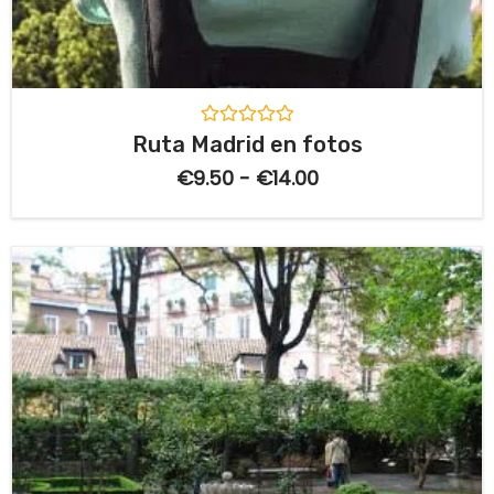
V
Ruta Madrid en fotos
a
l
€
9.50
-
€
14.00
o
r
a
d
o
c
o
n
0
d
e
5