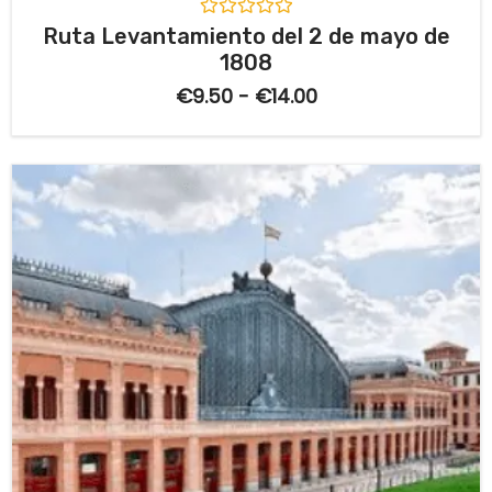
V
Ruta Levantamiento del 2 de mayo de
a
1808
l
o
€
9.50
-
€
14.00
r
a
d
o
c
o
n
0
d
e
5