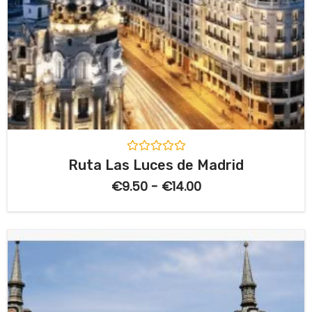
V
Ruta Las Luces de Madrid
a
l
€
9.50
-
€
14.00
o
r
a
d
o
c
o
n
0
d
e
5