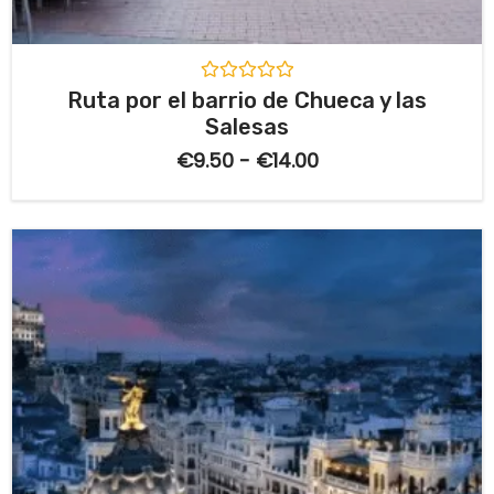
V
Ruta por el barrio de Chueca y las
a
Salesas
l
o
€
9.50
-
€
14.00
r
a
d
o
c
o
n
0
d
e
5