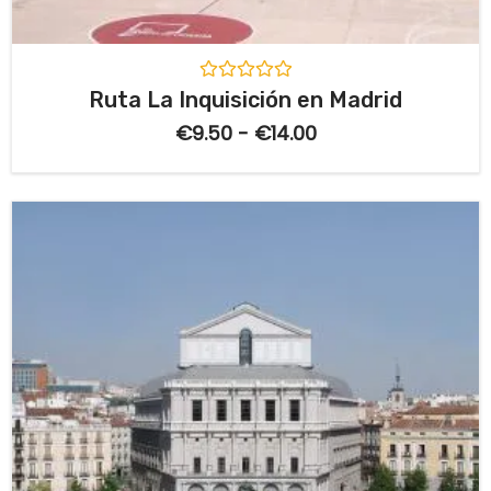
V
Ruta La Inquisición en Madrid
a
l
€
9.50
-
€
14.00
o
r
a
d
o
c
o
n
0
d
e
5