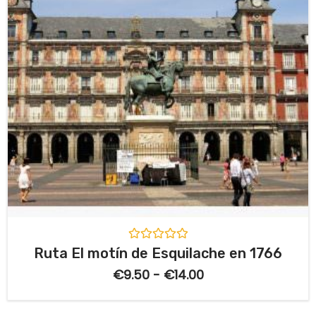
V
Ruta El motín de Esquilache en 1766
a
l
€
9.50
-
€
14.00
o
r
a
d