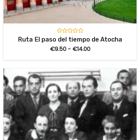
V
Ruta El paso del tiempo de Atocha
a
l
€
9.50
-
€
14.00
o
r
a
d
o
c
o
n
0
d
e
5