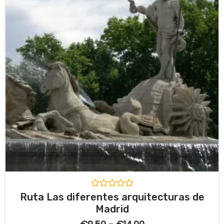
5
V
Ruta Las diferentes arquitecturas de
a
Madrid
l
o