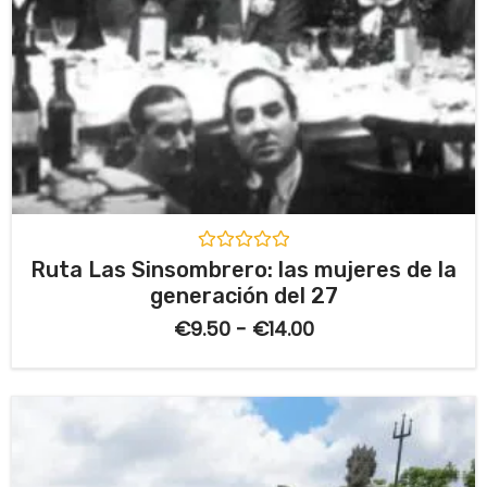
V
Ruta Las Sinsombrero: las mujeres de la
a
generación del 27
l
o
€
9.50
-
€
14.00
r
a
d
o
c
o
n
0
d
e