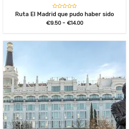
V
Ruta El Madrid que pudo haber sido
a
l
€
9.50
-
€
14.00
o
r
a
d
o
c
o
n
0
d
e
5