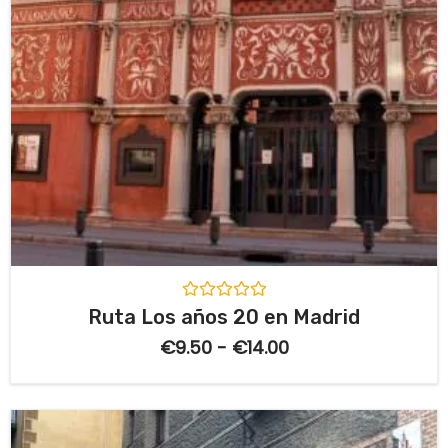
V
Ruta Los años 20 en Madrid
a
l
€
9.50
-
€
14.00
o
r
a
d
o
c
o