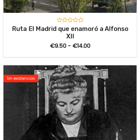
V
Ruta El Madrid que enamoró a Alfonso
a
XII
l
o
€
9.50
-
€
14.00
r
a
d
o
c
o
n
Sin existencias
0
d
e
5