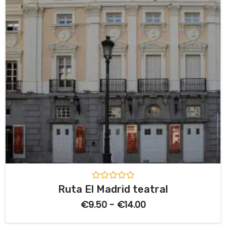
5
V
Ruta El Madrid teatral
a
l
€
9.50
-
€
14.00
o
r
a