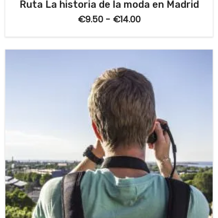
V
Ruta La historia de la moda en Madrid
a
l
€
9.50
-
€
14.00
o
r
a
d
o
c
o
n
0
d
e
5