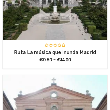
V
Ruta La música que inunda Madrid
a
l
€
9.50
-
€
14.00
o
r
a
d
o
c
o
n
0
d
e
5