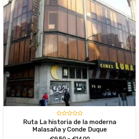
e
5
V
Ruta La historia de la moderna
a
Malasaña y Conde Duque
l
o
€
9.50
-
€
14.00
r