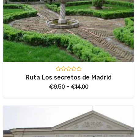
V
Ruta Los secretos de Madrid
a
l
€
9.50
-
€
14.00
o
r
a
d
o
c
o
n
0
d
e