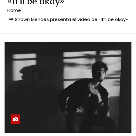
«It’ll be okay»
Home
Shawn Mendes presenta el vídeo de «It’ll be okay»