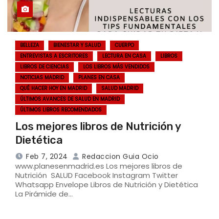
BELLEZA
BIENESTAR Y SALUD
CUERPO
ENTREVISTAS A ESCRITORES
LECTURA EN CASA
LIBROS
LIBROS DE CIENCIAS
LOS LIBROS MÁS VENDIDOS
NOTICIAS MADRID
PLANES EN CASA
QUÉ HACER HOY EN MADRID
SALUD MADRID
ÚLTIMOS AVANCES DE SALUD EN MADRID
ÚLTIMOS LIBROS RECOMENDADOS
Los mejores libros de Nutrición y
Dietética
Feb 7, 2024
Redaccion Guia Ocio
www.planesenmadrid.es Los mejores libros de
Nutrición SALUD Facebook Instagram Twitter
Whatsapp Envelope Libros de Nutrición y Dietética
La Pirámide de…