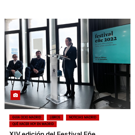
GUIA OCIO MADRID
LIBROS
NOTICIAS MADRID
QUÉ HACER HOY EN MADRID
XIV edición del Festival Eñe