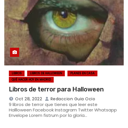
LIBROS
LIBROS DE HALLOWEEN
PLANES EN CASA
QUÉ HACER HOY EN MADRID
Libros de terror para Halloween
Oct 28, 2022
Redaccion Guia Ocio
9 libros de terror que tienes que leer este
Hallloween Facebook Instagram Twitter Whatsapp
Envelope Lorem fistrum por la gloria…