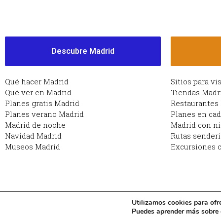
Descubre Madrid
Qué hacer Madrid
Sitios para vi
Qué ver en Madrid
Tiendas Madr
Planes gratis Madrid
Restaurantes
Planes verano Madrid
Planes en ca
Madrid de noche
Madrid con n
Navidad Madrid
Rutas sender
Museos Madrid
Excursiones c
Utilizamos cookies para ofr
Copyright © 2026 Planes en Madrid: qué hacer en Ma
Puedes aprender más sobre q