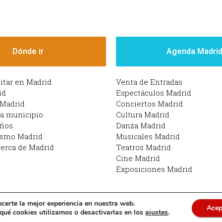
Dónde ir
Agenda Madri
sitar en Madrid
Venta de Entradas
id
Espectáculos Madrid
 Madrid
Conciertos Madrid
da municipio
Cultura Madrid
iños
Danza Madrid
ismo Madrid
Musicales Madrid
erca de Madrid
Teatros Madrid
Cine Madrid
Exposiciones Madrid
ecerte la mejor experiencia en nuestra web.
Acep
drid | Funciona con Planes en Madrid: qué hacer en M
ué cookies utilizamos o desactivarlas en los
ajustes
.