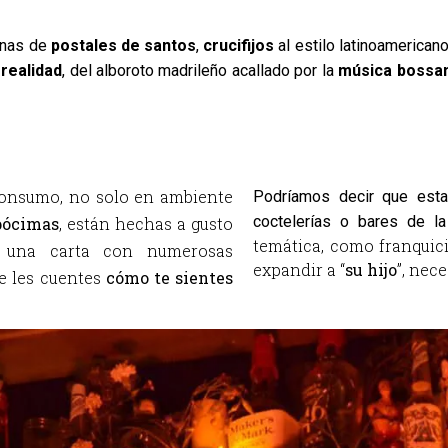
enas de 
postales de santos
, 
crucifijos 
al estilo latinoamericano
 realidad
, del alboroto madrileño acallado por la 
música bossa
consumo, no solo en ambiente 
Podríamos decir que esta 
coctelerías o bares de la 
pócimas
, están hechas a gusto 
temática, como franquici
 una carta con numerosas 
expandir a “
su hijo
”, nec
 les cuentes 
cómo te sientes 