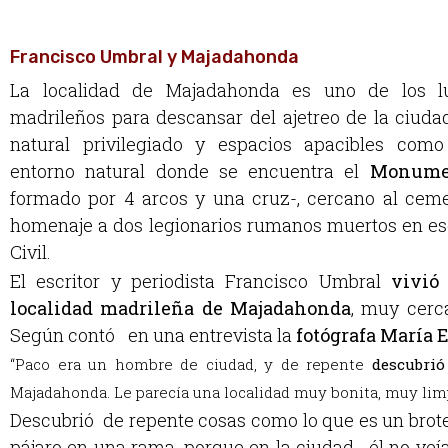
Francisco Umbral y Majadahonda
La localidad de Majadahonda es uno de los lu
madrileños para descansar del ajetreo de la ciuda
natural privilegiado y espacios apacibles com
entorno natural donde se encuentra el
Monume
formado por 4 arcos y una cruz-, cercano al cem
homenaje a dos legionarios rumanos muertos en ese
Civil.
El escritor y periodista Francisco Umbral
vivió
localidad madrileña de Majadahonda
, muy cerc
Según contó en una entrevista la
fotógrafa María 
“Paco era un hombre de ciudad, y de repente
descubrió
Majadahonda. Le parecía una localidad muy bonita, muy lim
Descubrió de repente cosas como lo que es un brote
pájaro en una rama, porque en la ciudad él no veía