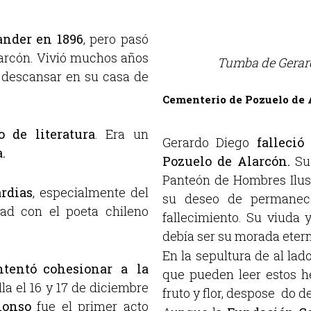
ander en 1896
, pero pasó
larcón. Vivió muchos años
Tumba de Gerard
a descansar en su casa de
Cementerio de Pozuelo de 
o de literatura
. Era un
Gerardo Diego
falleci
.
Pozuelo de Alarcón.
Su 
Panteón de Hombres Ilus
rdias
, especialmente del
su deseo de permanece
ad con el poeta chileno
fallecimiento. Su viuda
debía ser su morada etern
En la sepultura de al lad
ntentó cohesionar a la
que pueden leer estos h
lla el 16 y 17 de diciembre
fruto y flor, despose do de
lonso
fue el primer acto