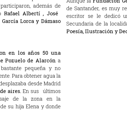
Aunque la
Fundación Ge
 participaron, además de
de Santander, es muy re
mo
Rafael Albertí , José
escritor se le dedicó 
o García Lorca y Dámaso
Secundaria de la locali
Poesía, Ilustración y D
on en los años 50 una
de Pozuelo de Alarcón
a
a bastante pequeña y no
nte. Para obtener agua la
e desplazaba desde Madrid
de aires.
En sus últimos
isaje de la zona en la
 de su hija Elena y donde