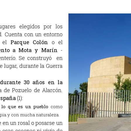
gares elegidos por los
d. Cuenta con un entorno
o el
Parque Colón
o el
nto a Mota y Marín
-
enterio. Se construyó en
 lugar, durante la Guerra
 durante 30 años en la
a de Pozuelo de Alarcón.
España
(1):
 lo que es un pueblo
como
pia y con mucha naturaleza.
 en un rosal o posarse un
 esas escenas ni vivía de