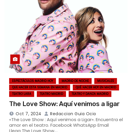
ESPECTÁCULOS MADRID HOY
MADRID DE NOCHE
MUSICALES
QUE HACER ESTA SEMANA EN MADRID
QUÉ HACER HOY EN MADRID
TEATRO LARA
TEATRO MADRID
TEATRO Y DANZA MADRID
The Love Show: Aquí venimos a ligar
Oct 7, 2024
Redaccion Guia Ocio
«The Love Show : Aquí venimos a Ligar». Encuentra el
amor en el teatro. Facebook WhatsApp Email
Llega The Love Show,…