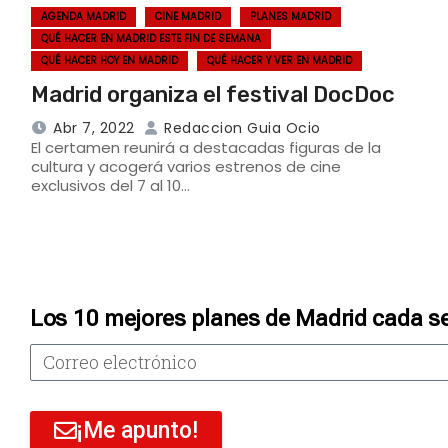
AGENDA MADRID
CINE MADRID
PLANES MADRID
QUÉ HACER EN MADRID ESTE FIN DE SEMANA
QUÉ HACER HOY EN MADRID
QUÉ HACER Y VER EN MADRID
Madrid organiza el festival DocDoc
Abr 7, 2022
Redaccion Guia Ocio
El certamen reunirá a destacadas figuras de la
cultura y acogerá varios estrenos de cine
exclusivos del 7 al 10…
Los 10 mejores planes de Madrid cada s
¡Me apunto!