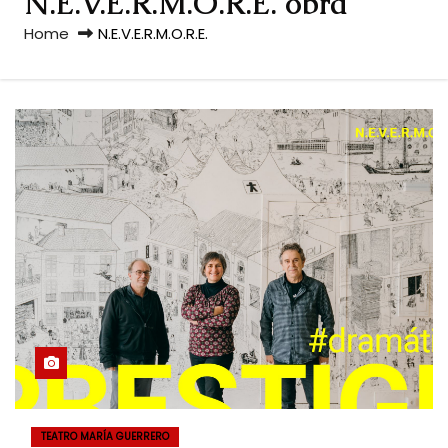
N.E.V.E.R.M.O.R.E. obra
Home
N.E.V.E.R.M.O.R.E.
TEATRO MARÍA GUERRERO