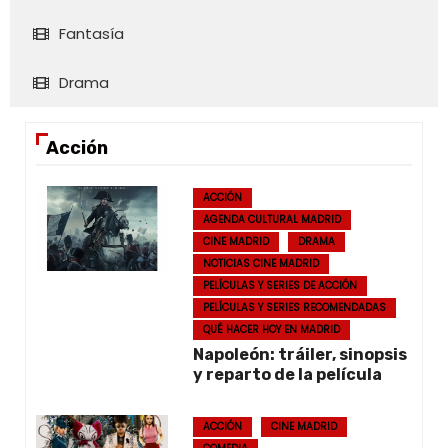
Fantasía
Drama
Acción
ACCIÓN
AGENDA CULTURAL MADRID
CINE MADRID
DRAMA
NOTICIAS CINE MADRID
PELÍCULAS Y SERIES DE ACCIÓN
PELÍCULAS Y SERIES RECOMENDADAS
QUÉ HACER HOY EN MADRID
Napoleón: tráiler, sinopsis
y reparto de la película
ACCIÓN
CINE MADRID