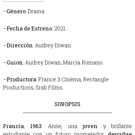
–
Género
: Drama.
–
Fecha de Estreno
: 2021
–
Dirección
:
Audrey Diwan.
–
Guion
:
Audrey Diwan, Marcia Romano.
–
Productora
:
France 3 Cinéma, Rectangle
Productions, Srab Films.
SINOPSIS
Francia
,
1963
. Anne, una
joven
y brillante
estudiante con un futuro prometedor,
descubre