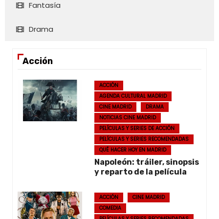
Fantasía
Drama
Acción
ACCIÓN
AGENDA CULTURAL MADRID
CINE MADRID
DRAMA
NOTICIAS CINE MADRID
PELÍCULAS Y SERIES DE ACCIÓN
PELÍCULAS Y SERIES RECOMENDADAS
QUÉ HACER HOY EN MADRID
Napoleón: tráiler, sinopsis
y reparto de la película
ACCIÓN
CINE MADRID
COMEDIA
PELÍCULAS Y SERIES RECOMENDADAS