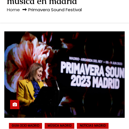
musica en madrid
Home
Primavera Sound Festival
GUIA OCIO MADRID
MÚSICA MADRID
NOTICIAS MADRID