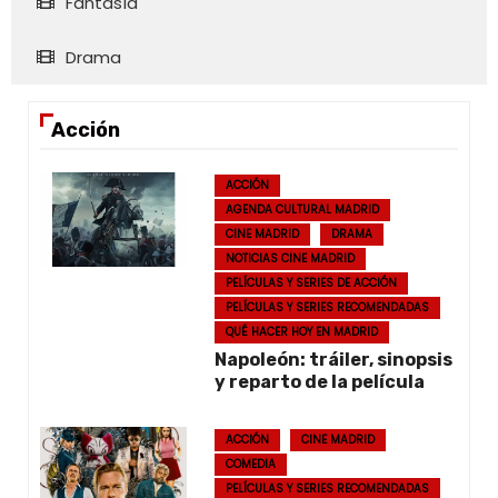
Fantasía
Drama
Acción
ACCIÓN
AGENDA CULTURAL MADRID
CINE MADRID
DRAMA
NOTICIAS CINE MADRID
PELÍCULAS Y SERIES DE ACCIÓN
PELÍCULAS Y SERIES RECOMENDADAS
QUÉ HACER HOY EN MADRID
Napoleón: tráiler, sinopsis
y reparto de la película
ACCIÓN
CINE MADRID
COMEDIA
PELÍCULAS Y SERIES RECOMENDADAS