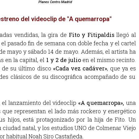
Planes Centro Madrid
 estreno del videoclip de "A quemarropa"
adas vendidas, la gira de
Fito y Fitipaldis
llegó al
el pasado fin de semana con doble fecha y el cartel
3 de mayo y sábado 14 de mayo. Además, el artista ha
 en la capital, el
1 y 2 de julio
en el mismo recinto.
s de su último disco
«Cada vez cadáver»
, que ya es
ndes clásicos de su discográfica acompañado de su
n el lanzamiento del videoclip
«A quemarropa»,
una
 que representan el lado más rockero y energético
us hijos, está protagonizado por la hija de Fito. Un
u ciudad natal, y los estudios UNO de Colmenar Viejo
or habitual Noah Siro Castañeda.