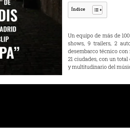
Índice
Un equipo de más de 100 
shows, 9 trailers, 2 a
desembarco técnico con m
21 ciudades, con un tota
y multitudinario del músi